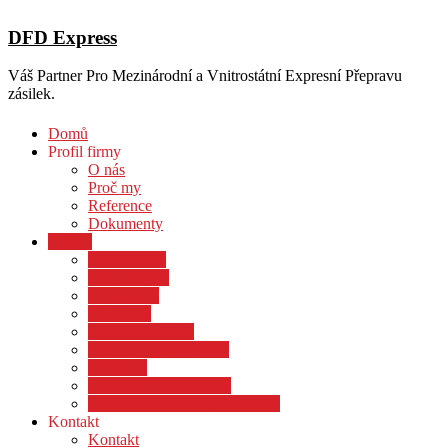
DFD Express
Váš Partner Pro Mezinárodní a Vnitrostátní Expresní Přepravu
zásilek.
Skip
Domů
to
Profil firmy
content
O nás
Proč my
Reference
Dokumenty
Služby
Specializace
Vozový park
Skladování
Stěhování
Odtahová služba
Odvoz odpadních vod
Půjčovna
Zasílatelství a logistika
Mezinárodní expresní doprava
Kontakt
Kontakt