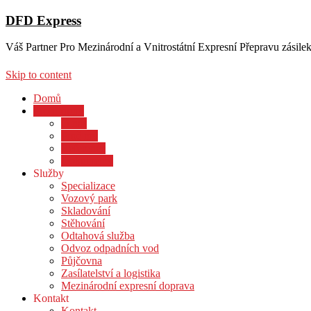
DFD Express
Váš Partner Pro Mezinárodní a Vnitrostátní Expresní Přepravu zásilek
Skip to content
Domů
Profil firmy
O nás
Proč my
Reference
Dokumenty
Služby
Specializace
Vozový park
Skladování
Stěhování
Odtahová služba
Odvoz odpadních vod
Půjčovna
Zasílatelství a logistika
Mezinárodní expresní doprava
Kontakt
Kontakt